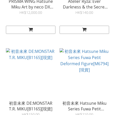
PRISMA WING Hatsune
Atelier Ryza: Ever
Miku Art by neco DX
Darkness & the Secret
Edition 1/4 Scale
Hideout The Animation
HK$12,000.00
HK$140.00
Statue[M6420][現貨]
Coreful Figure - Ryza
(Swimwear Ver.) 景品
[M6897][現貨]
初音未來 DE:MONSTAR
初音未來 Hatsune Miku
T.R. MIKU[B1165][現貨]
Series Fuwa Petit
Deformed Figure[M6794]
HK$150.00
HK$210.00