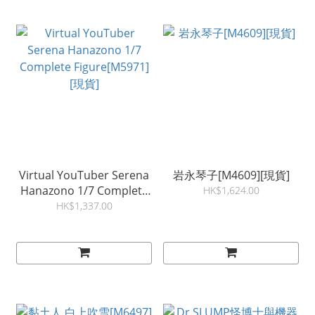
Virtual YouTuber Serena
岩永琴子[M4609][現貨]
Hanazono 1/7 Complete
HK$1,624.00
Figure[M5971][現貨]
HK$1,337.00