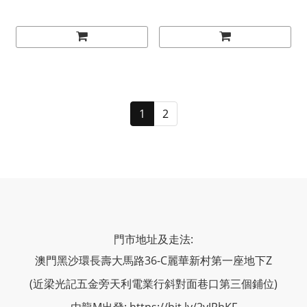
1
2
門市地址及走法:
澳門黑沙環長壽大馬路36-C麗華新村第一座地下Z
(近梁光記五金旁天利電業行斜對面巷口第三個鋪位)