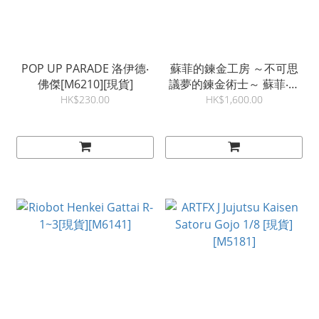
POP UP PARADE 洛伊德‧
蘇菲的鍊金工房 ～不可思
佛傑[M6210][現貨]
議夢的鍊金術士～ 蘇菲‧諾
伊恩謬拉 平常的我Ver.
HK$230.00
HK$1,600.00
[M6173][現貨]