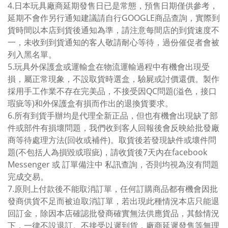
4.日本玩具廠商延期發售日已是常態，預售日期僅供參考，
延期不會作另行通知建議請自行GOOGLE商品查詢，實際到
貨時間以本店到貨後通知為準，請注意每間店的到貨速度不
一，未收到到貨通知的客人敬請耐心等待，過份催促者會被
列入黑名單。
5.玩具外保護盒或運輸盒在物流運輸過程中有機會出現受
損，屬正常現象，不設取貨時選盒，驗屍或討價還價。製作
採用手工作業不存在完美品，不接受因QC問題(溢色，接口
瑕疵等)和外保護盒有損而作出的退換貨要求。
6.所有到貨手辦均是代理全新正品，但也有機會出現缺了部
件或部件有損壞問題，我們收到客人回報後會反映給批發廠
商等待處理方法(回收或補件)。取貨後若發現缺件或壞件問
題(不包括人為損毀或瑕疵)，請收貨後7天內在facebook
Messenger 或 訂單備注中 私訊查詢，否則均視為沒有問題
完成交易。
7.原則上付款後不能取消訂單，任何訂購商品都有機會因批
發商供貨不足而被迫取消訂單，若出現此種情況本店只能退
回訂金，除因本店確認批發商確實無法供應貨品，其餘情況
下，一律不設退訂。不接受以遲到貨，廠商延遲發售等無理