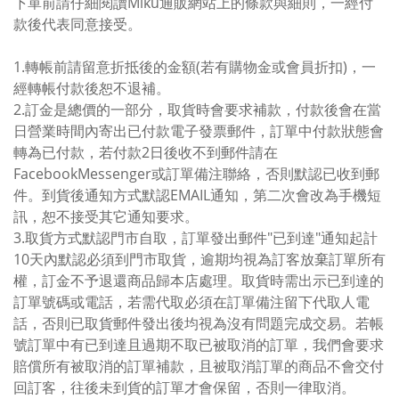
下單前請仔細閱讀Miku通販網站上的條款與細則，一經付
款後代表同意接受。
1.轉帳前請留意折抵後的金額(若有購物金或會員折扣)，一
經轉帳付款後恕不退補。
2.訂金是總價的一部分，取貨時會要求補款，付款後會在當
日營業時間內寄出已付款電子發票郵件，訂單中付款狀態會
轉為已付款，若付款2日後收不到郵件請在
FacebookMessenger或訂單備注聯絡，否則默認已收到郵
件。到貨後通知方式默認EMAIL通知，第二次會改為手機短
訊，恕不接受其它通知要求。
3.取貨方式默認門市自取，訂單發出郵件"已到達"通知起計
10天內默認必須到門市取貨，逾期均視為訂客放棄訂單所有
權，訂金不予退還商品歸本店處理。取貨時需出示已到達的
訂單號碼或電話，若需代取必須在訂單備注留下代取人電
話，否則已取貨郵件發出後均視為沒有問題完成交易。若帳
號訂單中有已到達且過期不取已被取消的訂單，我們會要求
賠償所有被取消的訂單補款，且被取消訂單的商品不會交付
回訂客，往後未到貨的訂單才會保留，否則一律取消。