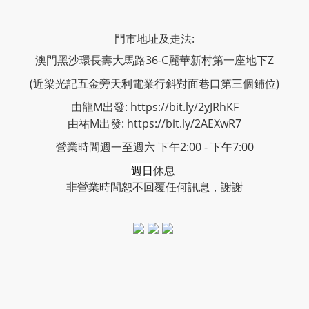
門市地址及走法:
澳門黑沙環長壽大馬路36-C麗華新村第一座地下Z
(近梁光記五金旁天利電業行斜對面巷口第三個鋪位)
由龍M出發: https://bit.ly/2yJRhKF
由祐M出發: https://bit.ly/2AEXwR7
營業時間週一至週六 下午2:00 - 下午7:00
週日
休息
非營業時間恕不回覆任何訊息，謝謝