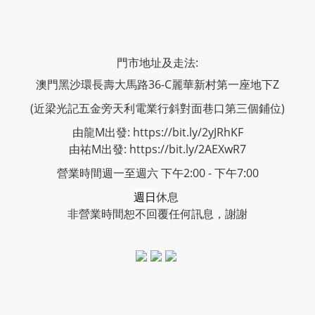
門市地址及走法:
澳門黑沙環長壽大馬路36-C麗華新村第一座地下Z
(近梁光記五金旁天利電業行斜對面巷口第三個鋪位)
由龍M出發: https://bit.ly/2yJRhKF
由祐M出發: https://bit.ly/2AEXwR7
營業時間週一至週六 下午2:00 - 下午7:00
週日
休息
非營業時間恕不回覆任何訊息，謝謝