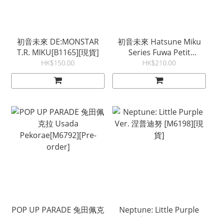
初音未來 DE:MONSTAR
初音未來 Hatsune Miku
T.R. MIKU[B1165][現貨]
Series Fuwa Petit
Deformed Figure[M6794]
HK$150.00
HK$210.00
[現貨]
POP UP PARADE 兔田佩克
Neptune: Little Purple