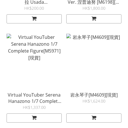
拉 Usada
Ver. 涅普迪努 [M6198][現
Pekorae[M6792][Pre-
貨]
HK$200.00
HK$1,800.00
order]
Virtual YouTuber Serena
岩永琴子[M4609][現貨]
Hanazono 1/7 Complete
HK$1,624.00
Figure[M5971][現貨]
HK$1,337.00