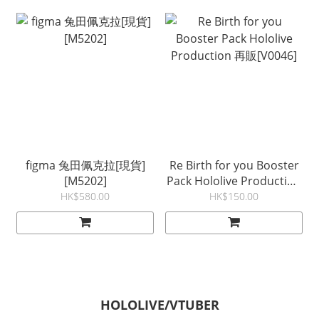
figma 兔田佩克拉[現貨]
Re Birth for you Booster
[M5202]
Pack Hololive Production
再販[V0046]
HK$580.00
HK$150.00
HOLOLIVE/VTUBER