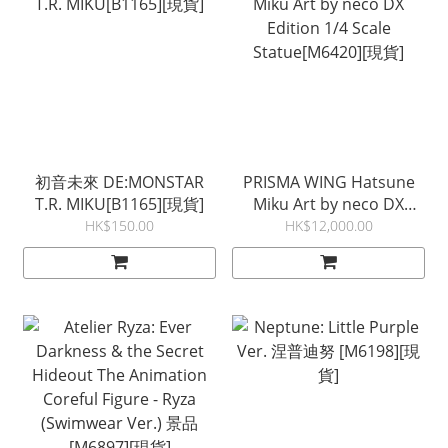
初音未來 DE:MONSTAR
PRISMA WING Hatsune
T.R. MIKU[B1165][現貨]
Miku Art by neco DX
Edition 1/4 Scale
HK$150.00
HK$12,000.00
Statue[M6420][現貨]