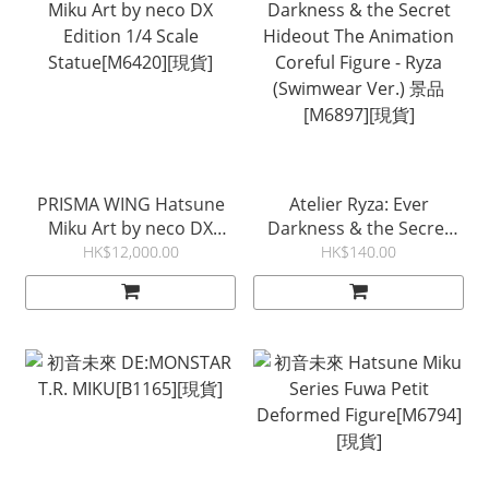
PRISMA WING Hatsune
Atelier Ryza: Ever
Miku Art by neco DX
Darkness & the Secret
Edition 1/4 Scale
Hideout The Animation
HK$12,000.00
HK$140.00
Statue[M6420][現貨]
Coreful Figure - Ryza
(Swimwear Ver.) 景品
[M6897][現貨]