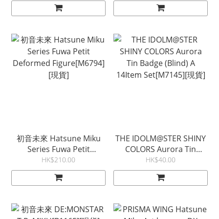
[V0662][現貨]
初音未來 Hatsune Miku
THE IDOLM@STER SHINY
Series Fuwa Petit
COLORS Aurora Tin
Deformed Figure[M6794]
Badge (Blind) A 14Item
HK$210.00
HK$40.00
[現貨]
Set[M7145][現貨]