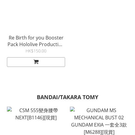
Re Birth for you Booster
Pack Hololive Production
再販[V0046]
HK$150.00
BANDAI/TAKARA TOMY