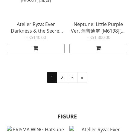
Atelier Ryza: Ever
Neptune: Little Purple
Darkness & the Secret
Ver. 涅普迪努 [M6198][現
Hideout The Animation
貨]
HK$140.00
HK$1,800.00
Coreful Figure - Ryza
(Swimwear Ver.) 景品
[M6897][現貨]
1
2
3
»
FIGURE