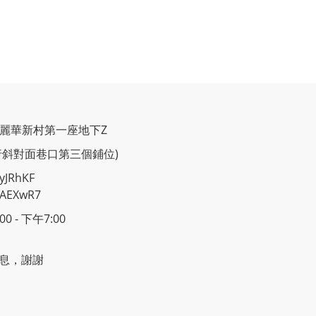
C麗華新村第一座地下Z
行斜對面巷口第三個鋪位)
yJRhKF
2AEXwR7
 - 下午7:00
息，謝謝