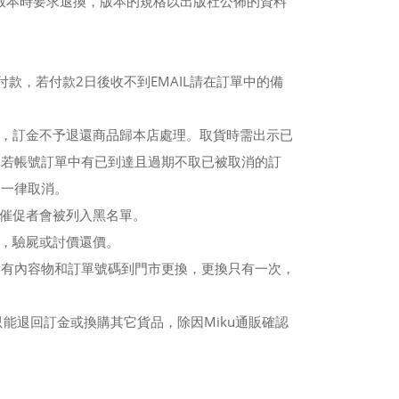
它版本時要求退換，版本的規格以出版社公佈的資料
付款，若付款2日後收不到EMAIL請在訂單中的備
權，訂金不予退還商品歸本店處理。取貨時需出示已
。若帳號訂單中有已到達且過期不取已被取消的訂
則一律取消。
份催促者會被列入黑名單。
換，驗屍或討價還價。
所有內容物和訂單號碼到門市更換，更換只有一次，
能退回訂金或換購其它貨品，除因Miku通販確認