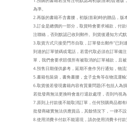
1.預購的書籍若沒有注明默認為初版(首刷)普
為準。
2.再版的書籍不含書腰，初版(首刷)時的贈品，
3.訂金是總價的一部分，取貨時會要求補款，付款後
注聯絡，否則默認已收到郵件。到貨後通知方式默認
3.取貨方式只接受門市自取，訂單發出郵件"已到
到達的訂單號碼或電話，若需代取必須在訂單備注
單，我們會要求賠償所有被取消的訂單補款，且被
4.預售日期僅供參考，延期不會作另行通知，物
5.書籍包裝袋，書角書腰，盒子盒角等在物流運
6.取貨後若發現書籍內容有質量問題(不包括人
若批發商無法更換時會進行退款處理，否則均視為
7.原則上付款後不能取消訂單，任何預購商品都有
批發商確實無法供應貨品，其餘情況下，一律不設
8.使用消費卡付款不能退現，請勿使用消費卡付