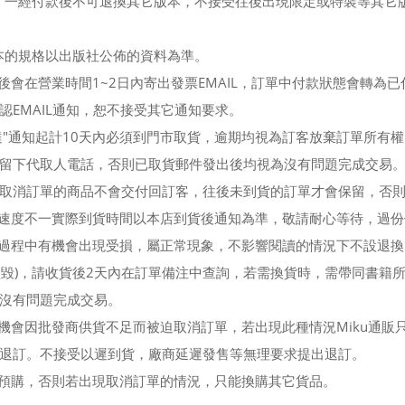
通版，一經付款後不可退換其它版本，不接受往後出現限定或特裝等其
版本的規格以出版社公佈的資料為準。
會在營業時間1~2日內寄出發票EMAIL，訂單中付款狀態會轉為已
EMAIL通知，恕不接受其它通知要求。
達"通知起計10天內必須到門市取貨，逾期均視為訂客放棄訂單所有
留下代取人電話，否則已取貨郵件發出後均視為沒有問題完成交易
取消訂單的商品不會交付回訂客，往後未到貨的訂單才會保留，否
流速度不一實際到貨時間以本店到貨後通知為準，敬請耐心等待，過
輸過程中有機會出現受損，屬正常現象，不影響閱讀的情況下不設退
為損毀)，請收貨後2天內在訂單備注中查詢，若需換貨時，需帶同書籍
沒有問題完成交易。
機會因批發商供貨不足而被迫取消訂單，若出現此種情況Miku通販只
退訂。不接受以遲到貨，廠商延遲發售等無理要求提出退訂。
款預購，否則若出現取消訂單的情況，只能換購其它貨品。