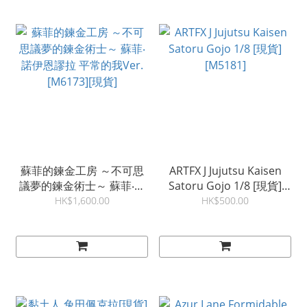
蘇菲的鍊金工房 ～不可思
ARTFX J Jujutsu Kaisen
議夢的鍊金術士～ 蘇菲‧諾
Satoru Gojo 1/8 [現貨]
伊恩謬拉 平常的我Ver.
[M5181]
HK$1,600.00
HK$500.00
[M6173][現貨]