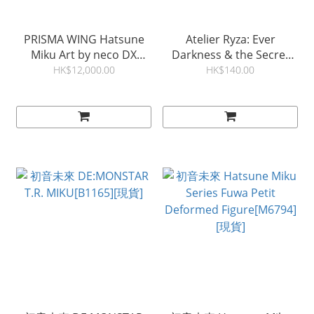
PRISMA WING Hatsune
Atelier Ryza: Ever
Miku Art by neco DX
Darkness & the Secret
Edition 1/4 Scale
Hideout The Animation
HK$12,000.00
HK$140.00
Statue[M6420][現貨]
Coreful Figure - Ryza
(Swimwear Ver.) 景品
[M6897][現貨]