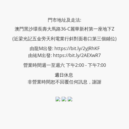
門市地址及走法:
澳門黑沙環長壽大馬路36-C麗華新村第一座地下Z
(近梁光記五金旁天利電業行斜對面巷口第三個鋪位)
由龍M出發: https://bit.ly/2yJRhKF
由祐M出發: https://bit.ly/2AEXwR7
營業時間週一至週六 下午2:00 - 下午7:00
週日
休息
非營業時間恕不回覆任何訊息，謝謝