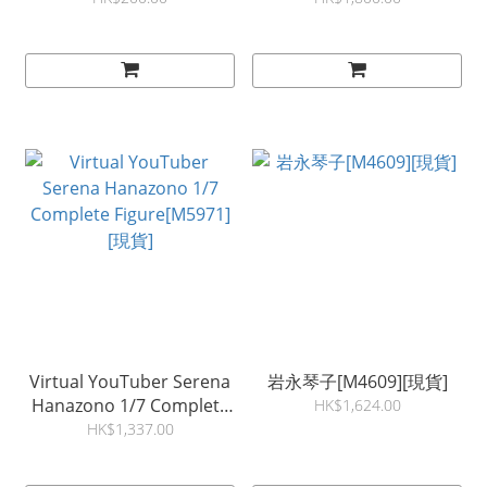
order]
Virtual YouTuber Serena
岩永琴子[M4609][現貨]
Hanazono 1/7 Complete
HK$1,624.00
Figure[M5971][現貨]
HK$1,337.00