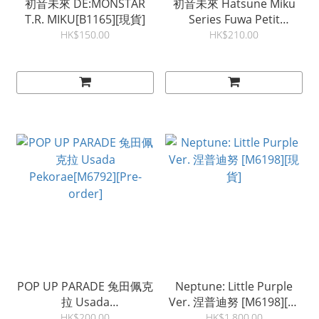
初音未來 DE:MONSTAR
初音未來 Hatsune Miku
T.R. MIKU[B1165][現貨]
Series Fuwa Petit
Deformed Figure[M6794]
HK$150.00
HK$210.00
[現貨]
POP UP PARADE 兔田佩克
Neptune: Little Purple
拉 Usada
Ver. 涅普迪努 [M6198][現
Pekorae[M6792][Pre-
貨]
HK$200.00
HK$1,800.00