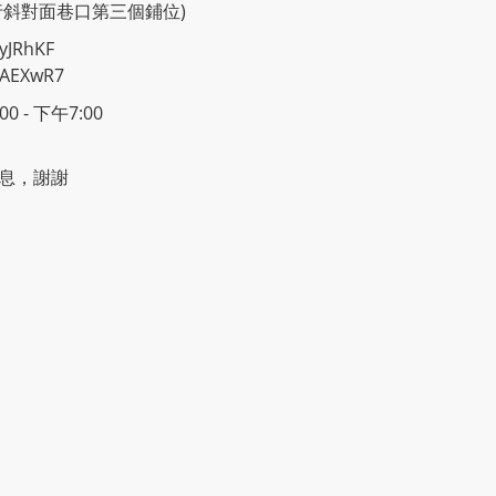
行斜對面巷口第三個鋪位)
yJRhKF
2AEXwR7
 - 下午7:00
息，謝謝