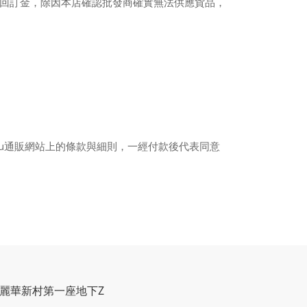
退回訂金，除因本店確認批發商確實無法供應貨品，
u通販網站上的條款與細則，一經付款後代表同意
C麗華新村第一座地下Z