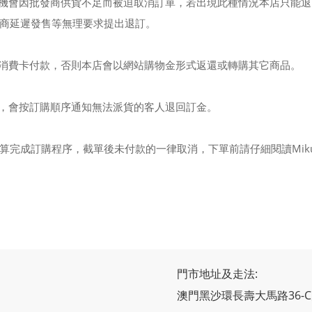
有機會因批發商供貨不足而被迫取消訂單，若出現此種情況本店只能
商延遲發售等無理要求提出退訂。
用消費卡付款，否則本店會以網站購物金形式返還或轉購其它商品。
時，會按訂購順序通知無法派貨的客人退回訂金。
算完成訂購程序，截單後未付款的一律取消，下單前請仔細閱讀Mik
門市地址及走法:
澳門黑沙環長壽大馬路36-