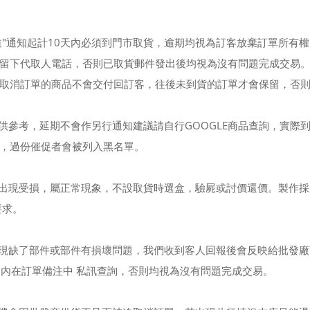
達"通知起計10天內必須到門市取貨，逾期均視為訂客放棄訂單所有
留下代取人電話，否則已取貨郵件發出後均視為沒有問題完成交易
取消訂單的商品不會交付回訂客，往後未到貨的訂單才會保留，否
僅供參考，延期不會作另行通知建議請自行GOOGLE商品查詢，實際
，過份催促者會被列入黑名單。
會出現受損，屬正常現象，不設取貨時選盒，驗屍或討價還價。製作採
要求。
出現缺了部件或部件有損壞問題，我們收到客人回報後會反映給批發廠
天內在訂單備注中 私訊查詢，否則均視為沒有問題完成交易。