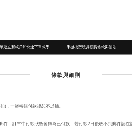
單建立新帳戶和快速下單教學
手辦模型玩具預購條款與細則
條款與細則
折扣)，一經轉帳付款後恕不退補。
票郵件，訂單中付款狀態會轉為已付款，若付款2日後收不到郵件請在