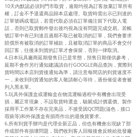
10天內默認必須到門市取貨，逾期均視為訂客放棄訂單所有
權，訂金不予退還商品歸本店處理。取貨時需出示已到達的
訂單號碼或電話，若需代取必須在訂單備注留下代取人電
話，否則已取貨郵件發出後均視為沒有問題完成交易。若帳
號訂單中有已到達且過期不取已被取消的訂單，我們會要求
賠償所有被取消的訂單補款，且被取消訂單的商品不會交付
回訂客，往後未到貨的訂單才會保留，否則一律取消。
4.日本玩具廠商延期發售日已是常態，預售日期僅供參考，
延期不會作另行通知建議請自行GOOGLE商品查詢，實際到
貨時間以本店到貨後通知為準，請注意每間店的到貨速度不
一，未收到到貨通知的客人敬請耐心等待，過份催促者會被
列入黑名單。
5.玩具外保護盒或運輸盒在物流運輸過程中有機會出現受
損，屬正常現象，不設取貨時選盒，驗屍或討價還價。製作
採用手工作業不存在完美品，不接受因QC問題(溢色，接口
瑕疵等)和外保護盒有損而作出的退換貨要求。
6.所有到貨手辦均是代理全新正品，但也有機會出現缺了部
件或部件有損壞問題，我們收到客人回報後會反映給批發廠