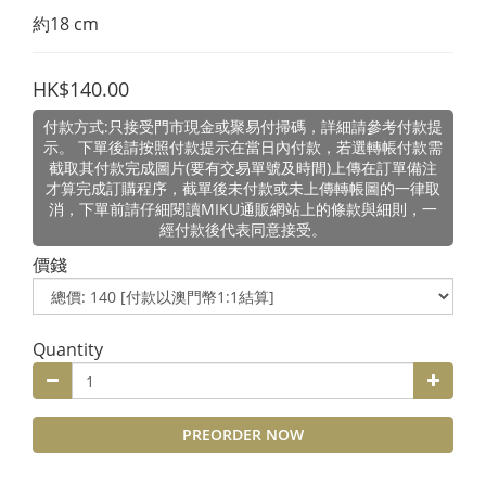
約18 cm
HK$140.00
付款方式:只接受門市現金或聚易付掃碼，詳細請參考付款提
示。 下單後請按照付款提示在當日內付款，若選轉帳付款需
截取其付款完成圖片(要有交易單號及時間)上傳在訂單備注
才算完成訂購程序，截單後未付款或未上傳轉帳圖的一律取
消，下單前請仔細閱讀MIKU通販網站上的條款與細則，一
經付款後代表同意接受。
價錢
Quantity
PREORDER NOW