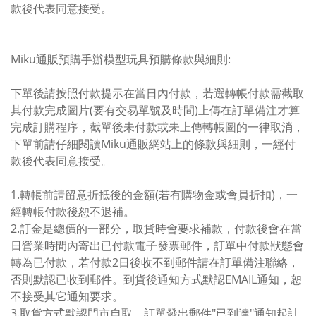
款後代表同意接受。
Miku通販預購手辦模型玩具預購條款與細則:
下單後請按照付款提示在當日內付款，若選轉帳付款需截取
其付款完成圖片(要有交易單號及時間)上傳在訂單備注才算
完成訂購程序，截單後未付款或未上傳轉帳圖的一律取消，
下單前請仔細閱讀Miku通販網站上的條款與細則，一經付
款後代表同意接受。
1.轉帳前請留意折抵後的金額(若有購物金或會員折扣)，一
經轉帳付款後恕不退補。
2.訂金是總價的一部分，取貨時會要求補款，付款後會在當
日營業時間內寄出已付款電子發票郵件，訂單中付款狀態會
轉為已付款，若付款2日後收不到郵件請在訂單備注聯絡，
否則默認已收到郵件。到貨後通知方式默認EMAIL通知，恕
不接受其它通知要求。
3.取貨方式默認門市自取，訂單發出郵件"已到達"通知起計