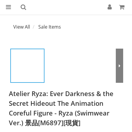
View All
Sale Items
Atelier Ryza: Ever Darkness & the
Secret Hideout The Animation
Coreful Figure - Ryza (Swimwear
Ver.) 景品[M6897][現貨]