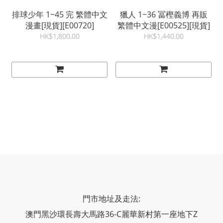
排球少年 1~45 完 繁體中文
獵人 1~36 冨樫義博 再販
漫畫[現貨][E00720]
繁體中文漫[E00525][現貨]
HK$1,800.00
HK$1,440.00
門市地址及走法:
澳門黑沙環長壽大馬路36-C麗華新村第一座地下Z