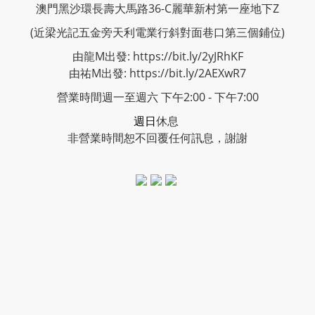
澳門黑沙環長壽大馬路36-C麗華新村第一座地下Z
(近梁光記五金旁天利電業行斜對面巷口第三個鋪位)
由龍M出發: https://bit.ly/2yJRhKF
由祐M出發: https://bit.ly/2AEXwR7
營業時間週一至週六 下午2:00 - 下午7:00
週日
休息
非營業時間恕不回覆任何訊息，謝謝