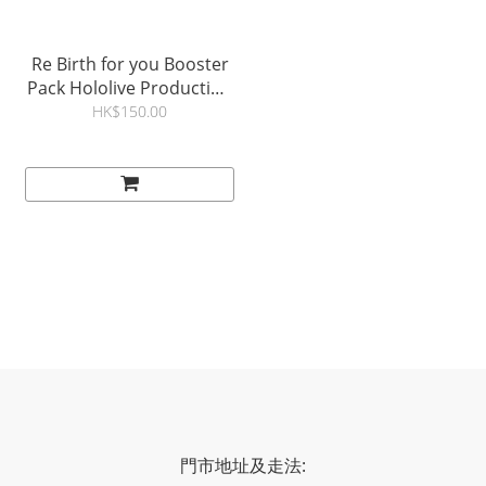
Re Birth for you Booster
Pack Hololive Production
再販[V0046]
HK$150.00
門市地址及走法: