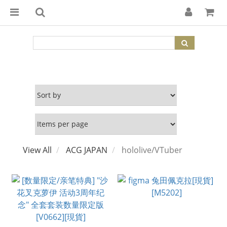
View All
ACG JAPAN
hololive/VTuber