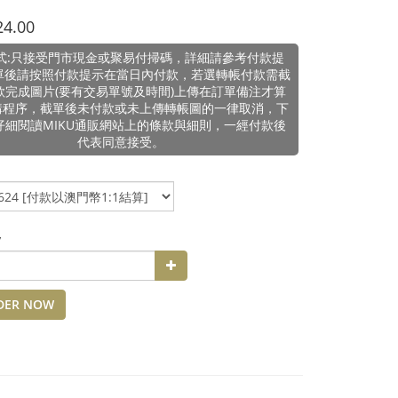
24.00
式:只接受門市現金或聚易付掃碼，詳細請參考付款提
單後請按照付款提示在當日內付款，若選轉帳付款需截
款完成圖片(要有交易單號及時間)上傳在訂單備注才算
購程序，截單後未付款或未上傳轉帳圖的一律取消，下
仔細閱讀MIKU通販網站上的條款與細則，一經付款後
代表同意接受。
y
DER NOW