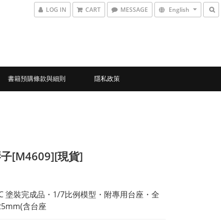
LOG IN
CART
MESSAGE
English
書籍預購條款與細則
隱私政策
[M4609][現貨]
PVC 塗裝完成品・1/7比例模型・附專用台座・全
25mm(含台座