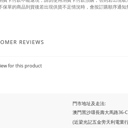
用消費卡付款不能退現，請勿使用消費卡付款預購，否則若出現
明不保單的商品到貨後若出現供貨不足情況時，會按訂購順序通知
TOMER REVIEWS
iew for this product
門市地址及走法:
澳門黑沙環長壽大馬路36-
(近梁光記五金旁天利電業