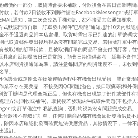
金是總價的一部分，取貨時會要求補款，付款後會在當日營業時
付款，若付款2日後收不到郵件請在FacebookMessenge
EMAIL通知，第二次會改為手機短訊，恕不接受其它通知要求。
貨方式默認門市自取，訂單發出郵件"已到達"通知起計10天內默
金不予退還商品歸本店處理。取貨時需出示已到達的訂單號碼或
則已取貨郵件發出後均視為沒有問題完成交易。若帳號訂單中有
有被取消的訂單補款，且被取消訂單的商品不會交付回訂客，往
本玩具廠商延期發售日已是常態，預售日期僅供參考，延期不會作另
以本店到貨後通知為準，請注意每間店的到貨速度不一，未收到
名單。
具外保護盒或運輸盒在物流運輸過程中有機會出現受損，屬正常
作業不存在完美品，不接受因QC問題(溢色，接口瑕疵等)和外
有到貨手辦均是代理全新正品，但也有機會出現缺了部件或部件
處理方法(回收或補件)。取貨後若發現缺件或壞件問題(不包括人為損
senger 或 訂單備注中 私訊查詢，否則均視為沒有問題完成交易。
則上付款後不能取消訂單，任何訂購商品都有機會因批發商供貨
，除因本店確認批發商確實無法供應貨品，其餘情況下，一律不
出退訂。