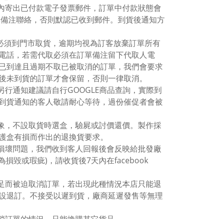
間內寄出已付款電子發票郵件，訂單中付款狀態會
r或訂單備注聯絡，否則默認已收到郵件。到貨後通知方
認必須到門市取貨，逾期均視為訂客放棄訂單所有
電話，若需代取必須在訂單備注留下代取人電
已到達且過期不取已被取消的訂單，我們會要求
後未到貨的訂單才會保留，否則一律取消。
行通知建議請自行GOOGLE商品查詢，實際到
到貨通知的客人敬請耐心等待，過份催促者會被
現象，不設取貨時選盒，驗屍或討價還價。製作採
保護盒有損而作出的退換貨要求。
有損壞問題，我們收到客人回報後會反映給批發廠
毀或瑕疵)，請收貨後7天內在facebook
不足而被迫取消訂單，若出現此種情況本店只能退
設退訂。不接受以遲到貨，廠商延遲發售等無理