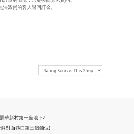
取消訂單的情況，只能換購其它貨品。
無法派貨的客人退回訂金。
C麗華新村第一座地下Z
行斜對面巷口第三個鋪位)