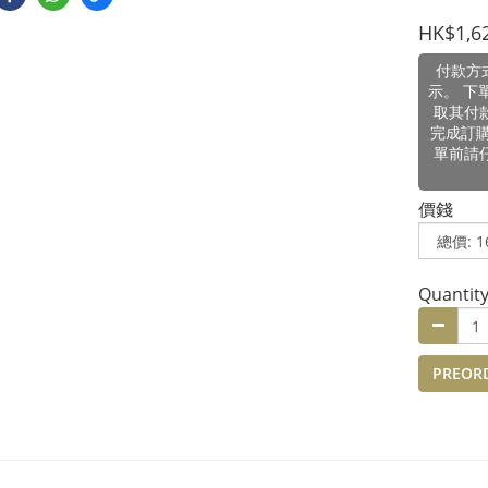
HK$1,6
付款方
示。 下
取其付
完成訂
單前請
價錢
Quantit
PREOR