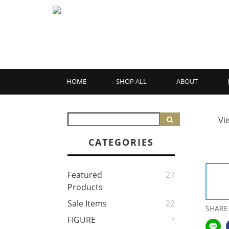
HOME
SHOP ALL
ABOUT
Vi
CATEGORIES
Featured
27
Products
Sale Items
22
SHARE
FIGURE