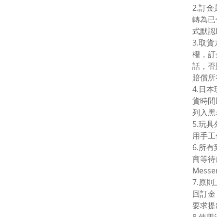
2.訂
轉為已
式默認
3.取
權，訂
話，否
賠償所
4.日
貨時間
列入黑
5.玩
用手工
6.所
商等待
Mes
7.原
回訂金
要求提