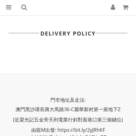
DELIVERY POLICY
門市地址及走法:
澳門黑沙環長壽大馬路36-C麗華新村第一座地下Z
(近梁光記五金旁天利電業行斜對面巷口第三個鋪位)
由龍M出發: https://bit.ly/2yJRhKF