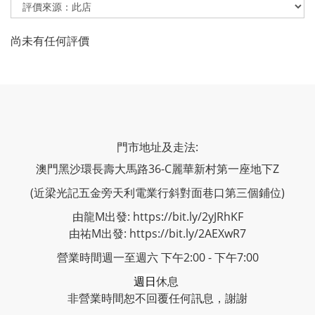
尚未有任何評價
門市地址及走法:
澳門黑沙環長壽大馬路36-C麗華新村第一座地下Z
(近梁光記五金旁天利電業行斜對面巷口第三個鋪位)
由龍M出發: https://bit.ly/2yJRhKF
由祐M出發: https://bit.ly/2AEXwR7
營業時間週一至週六 下午2:00 - 下午7:00
週日
休息
非營業時間恕不回覆任何訊息，謝謝