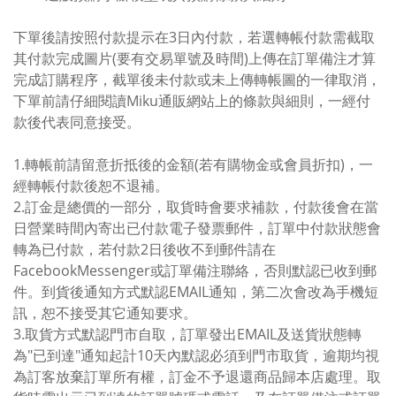
下單後請按照付款提示在3日內付款，若選轉帳付款需截取
其付款完成圖片(要有交易單號及時間)上傳在訂單備注才算
完成訂購程序，截單後未付款或未上傳轉帳圖的一律取消，
下單前請仔細閱讀Miku通販網站上的條款與細則，一經付
款後代表同意接受。
1.轉帳前請留意折抵後的金額(若有購物金或會員折扣)，一
經轉帳付款後恕不退補。
2.訂金是總價的一部分，取貨時會要求補款，付款後會在當
日營業時間內寄出已付款電子發票郵件，訂單中付款狀態會
轉為已付款，若付款2日後收不到郵件請在
FacebookMessenger或訂單備注聯絡，否則默認已收到郵
件。到貨後通知方式默認EMAIL通知，第二次會改為手機短
訊，恕不接受其它通知要求。
3.取貨方式默認門市自取，訂單發出EMAIL及送貨狀態轉
為"已到達"通知起計10天內默認必須到門市取貨，逾期均視
為訂客放棄訂單所有權，訂金不予退還商品歸本店處理。取