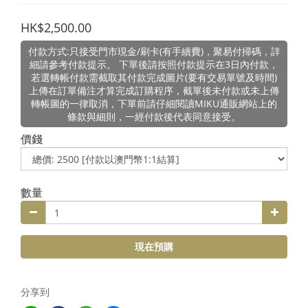
HK$2,500.00
付款方式:只接受門市現金/刷卡(有手續費)，聚易付掃碼，詳
細請參考付款提示。 下單後請按照付款提示在3日內付款，
若選轉帳付款需截取其付款完成圖片(要有交易單號及時間)
上傳在訂單備注才算完成訂購程序，截單後未付款或未上傳
轉帳圖的一律取消，下單前請仔細閱讀MIKU通販網站上的
條款與細則，一經付款後代表同意接受。
價錢
數量
現在預購
分享到