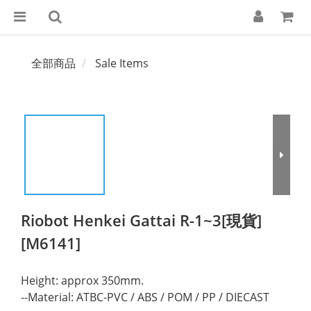
全部商品
Sale Items
Riobot Henkei Gattai R-1~3[現貨]
[M6141]
Height: approx 350mm.
--Material: ATBC-PVC / ABS / POM / PP / DIECAST