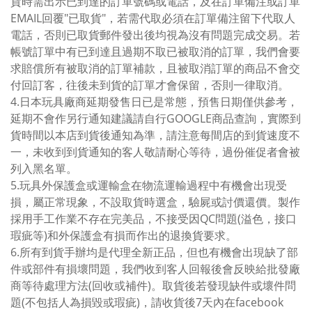
貨時需出示已到達的訂單號碼或電話，及在訂單備注或訂單
EMAIL回覆"已取貨"，若需代取必須在訂單備注留下代取人
電話，否則已取貨郵件發出後均視為沒有問題完成交易。若
帳號訂單中有已到達且過期不取已被取消的訂單，我們會要
求賠償所有被取消的訂單補款，且被取消訂單的商品不會交
付回訂客，往後未到貨的訂單才會保留，否則一律取消。
4.日本玩具廠商延期發售日已是常態，預售日期僅供參考，
延期不會作另行通知建議請自行GOOGLE商品查詢，實際到
貨時間以本店到貨後通知為準，請注意每間店的到貨速度不
一，未收到到貨通知的客人敬請耐心等待，過份催促者會被
列入黑名單。
5.玩具外保護盒或運輸盒在物流運輸過程中有機會出現受
損，屬正常現象，不設取貨時選盒，驗屍或討價還價。製作
採用手工作業不存在完美品，不接受因QC問題(溢色，接口
瑕疵等)和外保護盒有損而作出的退換貨要求。
6.所有到貨手辦均是代理全新正品，但也有機會出現缺了部
件或部件有損壞問題，我們收到客人回報後會反映給批發廠
商等待處理方法(回收或補件)。取貨後若發現缺件或壞件問
題(不包括人為損毀或瑕疵)，請收貨後7天內在facebook