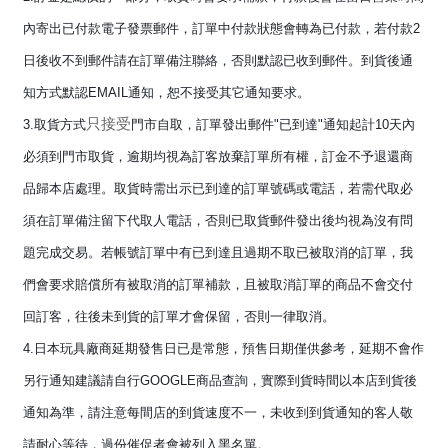
內寄出已付款電子發票郵件，訂單中付款狀態會轉為已付款，若付款2
日後收不到郵件請在訂單備注聯絡，否則默認已收到郵件。到貨後通
知方式默認EMAIL通知，恕不接受其它通知要求。
只接受
3.取貨方式
門市自取，訂單發出郵件"已到達"通知起計10天內
必須到門市取貨，逾期均視為訂客放棄訂單所有權，訂金不予退還商
品歸本店處理。取貨時需出示已到達的訂單號碼或電話，若需代取必
須在訂單備注留下代取人電話，否則已取貨郵件發出後均視為沒有問
題完成交易。若帳號訂單中有已到達且過期不取已被取消的訂單，我
們會要求賠償所有被取消的訂單補款，且被取消訂單的商品不會交付
回訂客，往後未到貨的訂單才會保留，否則一律取消。
4.日本玩具廠商延期發售日已是常態，預售日期僅供參考，延期不會作
另行通知建議請自行GOOGLE商品查詢，實際到貨時間以本店到貨後
通知為準，請注意每間店的到貨速度不一，未收到到貨通知的客人敬
請耐心等待，過份催促者會被列入黑名單。