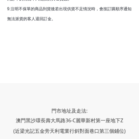
9.注明不保單的商品到貨後若出現供貨不足情況時，會按訂購順序通知
無法派貨的客人退回訂金。
門市地址及走法:
澳門黑沙環長壽大馬路36-C麗華新村第一座地下Z
(近梁光記五金旁天利電業行斜對面巷口第三個鋪位)