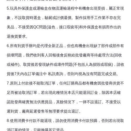
5.玩具外保護盒或運輸盒在物流運輸過程中有機會出現受損，屬正常現
象，不設取貨時選盒，驗屍或討價還價。製作採用手工作業不存在完
美品，不接受因QC問題(溢色，接口瑕疵等)和外保護盒有損而作出的
退換貨要求。
6.所有到貨手辦均是代理全新正品，但也有機會出現缺了部件或部件有
損壞問題，我們收到客人回報後會反映給批發廠商等待處理方法(回收
或補件)。取貨後若發現缺件或壞件問題(不包括人為損毀或瑕疵)，請收
貨後7天內在訂單備注中 私訊查詢，否則均視為沒有問題完成交易。
7.原則上付款後不能取消訂單，任何訂購商品都有機會因批發商供貨不
足而被迫取消訂單，若出現此種情況本店只能退回訂金，除因本店確
認批發商確實無法供應貨品，其餘情況下，一律不設退訂。不接受以
遲到貨，廠商延遲發售等無理要求提出退訂。
8.使用消費卡付款不能退現，請勿使用消費卡付款預購，否則若出現取
消訂單的情況，只能換購其它貨品。