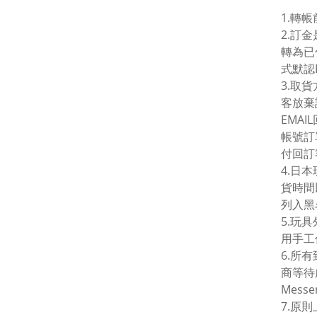
1.轉
2.訂
轉為已
式默認
3.取
客放棄
EMA
帳號訂
付回訂
4.日
貨時間
列入黑
5.玩
用手工
6.所
商等待
Mes
7.原