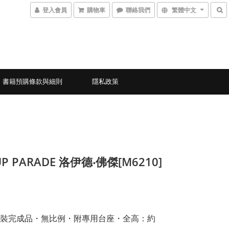
登入會員
購物車
聯絡我們
繁體中文
書籍預購條款與細則
隱私政策
UP PARADE 洛伊德‧佛傑[M6210]
裝完成品・無比例・附專用台座・全高：約