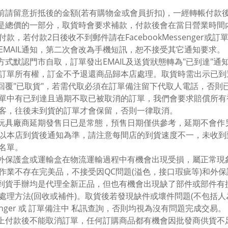
帳前請留意折抵後的金額(若有購物金或會員折扣)，一經轉帳付款
金是總價的一部分，取貨時會要求補款，付款後會在當日營業時
付款，若付款2日後收不到郵件請在FacebookMessenge
EMAIL通知，第二次會改為手機短訊，恕不接受其它通知要求。
貨方式默認門市自取，訂單發出EMAIL及送貨狀態轉為"已到達"
訂單所有權，訂金不予退還商品歸本店處理。取貨時需出示已到
IL回覆"已取貨"，若需代取必須在訂單備注留下代取人電話，否
單中有已到達且過期不取已被取消的訂單，我們會要求賠償所有
客，往後未到貨的訂單才會保留，否則一律取消。
本玩具廠商延期發售日已是常態，預售日期僅供參考，延期不會作另
以本店到貨後通知為準，請注意每間店的到貨速度不一，未收到
名單。
具外保護盒或運輸盒在物流運輸過程中有機會出現受損，屬正常
作業不存在完美品，不接受因QC問題(溢色，接口瑕疵等)和外
有到貨手辦均是代理全新正品，但也有機會出現缺了部件或部件
處理方法(回收或補件)。取貨後若發現缺件或壞件問題(不包括人為損
senger 或 訂單備注中 私訊查詢，否則均視為沒有問題完成交易。
則上付款後不能取消訂單，任何訂購商品都有機會因批發商供貨