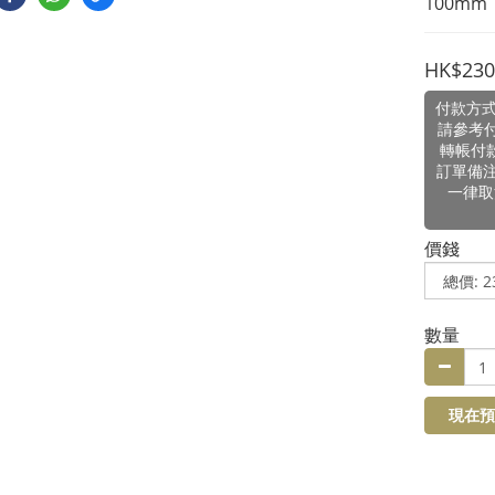
100mm
HK$230
付款方式
請參考
轉帳付
訂單備
一律取
價錢
數量
現在預