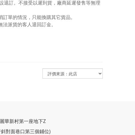
設退訂。不接受以遲到貨，廠商延遲發售等無理
取消訂單的情況，只能換購其它貨品。
無法派貨的客人退回訂金。
C麗華新村第一座地下Z
行斜對面巷口第三個鋪位)