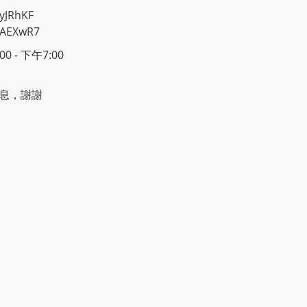
yJRhKF
2AEXwR7
 - 下午7:00
息，謝謝