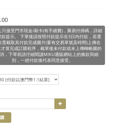
.00
:只接受門市現金/刷卡(有手續費)，聚易付掃碼，詳細
付款提示。 下單後請按照付款提示在3日內付款，若選
款需截取其付款完成圖片(要有交易單號及時間)上傳在
注才算完成訂購程序，截單後未付款或未上傳轉帳圖的
消，下單前請仔細閱讀MIKU通販網站上的條款與細
則，一經付款後代表同意接受。
購