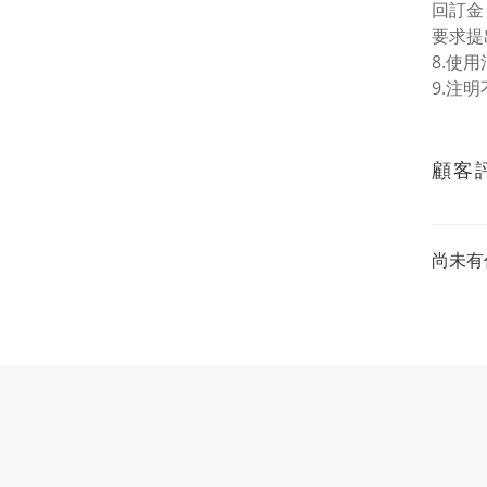
回訂金
要求提
8.使
9.注
顧客
尚未有