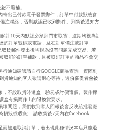
後恕不退補。
間內寄出已付款電子發票郵件，訂單中付款狀態會
r或訂單備注聯絡，否則默認已收到郵件。到貨後通知方
通知起計10天內默認必須到門市取貨，逾期均視為訂
達的訂單號碼或電話，及在訂單備注或訂單
則已取貨郵件發出後均視為沒有問題完成交易。若
被取消的訂單補款，且被取消訂單的商品不會交
行通知建議請自行GOOGLE商品查詢，實際到
到貨通知的客人敬請耐心等待，過份催促者會被
現象，不設取貨時選盒，驗屍或討價還價。製作採
保護盒有損而作出的退換貨要求。
有損壞問題，我們收到客人回報後會反映給批發廠
毀或瑕疵)，請收貨後7天內在facebook
不足而被迫取消訂單，若出現此種情況本店只能退