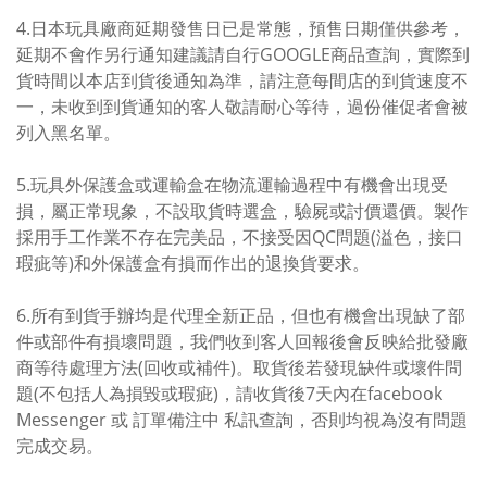
4.日本玩具廠商延期發售日已是常態，預售日期僅供參考，
延期不會作另行通知建議請自行GOOGLE商品查詢，實際到
貨時間以本店到貨後通知為準，請注意每間店的到貨速度不
一，未收到到貨通知的客人敬請耐心等待，過份催促者會被
列入黑名單。
5.玩具外保護盒或運輸盒在物流運輸過程中有機會出現受
損，屬正常現象，不設取貨時選盒，驗屍或討價還價。製作
採用手工作業不存在完美品，不接受因QC問題(溢色，接口
瑕疵等)和外保護盒有損而作出的退換貨要求。
6.所有到貨手辦均是代理全新正品，但也有機會出現缺了部
件或部件有損壞問題，我們收到客人回報後會反映給批發廠
商等待處理方法(回收或補件)。取貨後若發現缺件或壞件問
題(不包括人為損毀或瑕疵)，請收貨後7天內在facebook
Messenger 或 訂單備注中 私訊查詢，否則均視為沒有問題
完成交易。