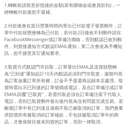
1.轉帳前請留意折抵後的金額(若有購物金或會員折扣)，一
經轉帳付款後恕不退補。
2.付款後會在當日營業時間內寄出已付款電子發票郵件，訂
單中付款狀態會轉為已付款，若付款2日後收不到郵件請在
FacebookMessenger或訂單備注聯絡，否則默認已收到郵
件。到貨後通知方式默認EMAIL通知，第二次會改為手機短
訊，恕不接受其它通知要求。
3.取貨方式默認門市自取，訂單發出EMAIL及送貨狀態轉
為"已到達"通知起計10天內默認必須到門市取貨，逾期均視
為訂客放棄訂單所有權，訂金不予退還商品歸本店處理。取
貨時需出示已到達的訂單號碼或電話，及在訂單備注或訂單
EMAIL回覆"已取貨"，若需代取必須在訂單備注留下代取人
電話，否則已取貨郵件發出後均視為沒有問題完成交易。若
帳號訂單中有已到達且過期不取已被取消的訂單，我們會要
求賠償所有被取消的訂單補款，不包括被取消訂單中的商
品，才會保留往後未到貨的訂單，否則一律取消。