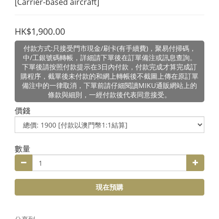
[Carrier-based aircraft]
HK$1,900.00
付款方式:只接受門市現金/刷卡(有手續費)，聚易付掃碼，
中/工銀號碼轉帳，詳細請下單後在訂單備注或訊息查詢。
下單後請按照付款提示在3日內付款，付款完成才算完成訂
購程序，截單後未付款的和網上轉帳後不截圖上傳在原訂單
備注中的一律取消，下單前請仔細閱讀MIKU通販網站上的
條款與細則，一經付款後代表同意接受。
價錢
數量
現在預購