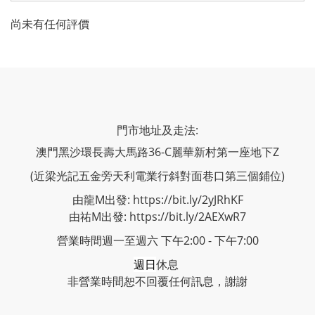
尚未有任何評價
門市地址及走法:
澳門黑沙環長壽大馬路36-C麗華新村第一座地下Z
(近梁光記五金旁天利電業行斜對面巷口第三個鋪位)
由龍M出發: https://bit.ly/2yJRhKF
由祐M出發: https://bit.ly/2AEXwR7
營業時間週一至週六 下午2:00 - 下午7:00
週日
休息
非營業時間恕不回覆任何訊息，謝謝