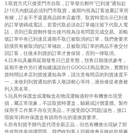
3.取貨方式只接受門市自取，訂單發出郵件"已到達"通知起
計10天內默認必須到門市取貨，逾期均視為訂客放棄訂單所
有權，訂金不予退還商品歸本店處理。取貨時需出示已到達
的訂單號碼或電話，若需代取必須在訂單備注留下代取人電
話，否則已取貨郵件發出後均視為沒有問題完成交易。若帳
號訂單中有已到達且過期不取已被取消的訂單，我們會要求
賠償所有被取消的訂單補款，且被取消訂單的商品不會交付
回訂客，往後未到貨的訂單才會保留，否則一律取消。
4.日本玩具廠商延期發售日已是常態，預售日期僅供參考，
延期不會作另行通知建議請自行GOOGLE商品查詢，實際到
貨時間以本店到貨後通知為準，請注意每間店的到貨速度不
一，未收到到貨通知的客人敬請耐心等待，過份催促者會被
列入黑名單。
5.玩具外保護盒或運輸盒在物流運輸過程中有機會出現受
損，屬正常現象，不設取貨時選盒，驗屍或討價還價。製作
採用手工作業不存在完美品，不接受因QC問題(溢色，接口
瑕疵等)和外保護盒有損而作出的退換貨要求。
6.所有到貨手辦均是代理全新正品，但也有機會出現缺了部
件或部件有損壞問題，我們收到客人回報後會反映給批發廠