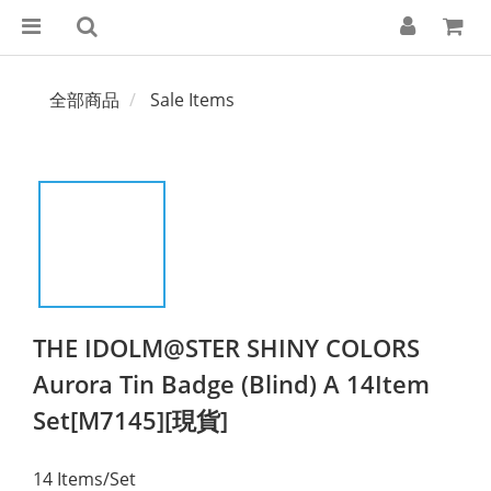
全部商品
Sale Items
THE IDOLM@STER SHINY COLORS
Aurora Tin Badge (Blind) A 14Item
Set[M7145][現貨]
14 Items/Set