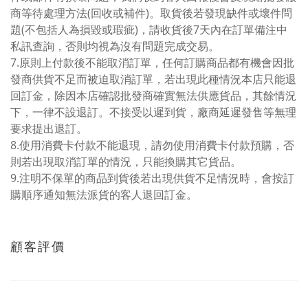
商等待處理方法(回收或補件)。取貨後若發現缺件或壞件問
題(不包括人為損毀或瑕疵)，請收貨後7天內在訂單備注中
私訊查詢，否則均視為沒有問題完成交易。
7.原則上付款後不能取消訂單，任何訂購商品都有機會因批
發商供貨不足而被迫取消訂單，若出現此種情況本店只能退
回訂金，除因本店確認批發商確實無法供應貨品，其餘情況
下，一律不設退訂。不接受以遲到貨，廠商延遲發售等無理
要求提出退訂。
8.使用消費卡付款不能退現，請勿使用消費卡付款預購，否
則若出現取消訂單的情況，只能換購其它貨品。
9.注明不保單的商品到貨後若出現供貨不足情況時，會按訂
購順序通知無法派貨的客人退回訂金。
顧客評價