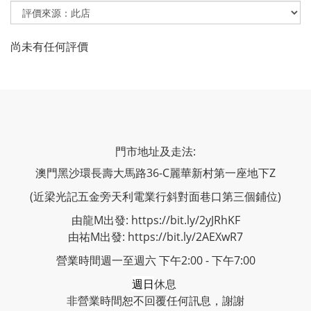
尚未有任何評價
門市地址及走法:
澳門黑沙環長壽大馬路36-C麗華新村第一座地下Z
(近梁光記五金旁天利電業行斜對面巷口第三個鋪位)
由龍M出發: https://bit.ly/2yJRhKF
由祐M出發: https://bit.ly/2AEXwR7
營業時間週一至週六 下午2:00 - 下午7:00
週日
休息
非營業時間恕不回覆任何訊息，謝謝